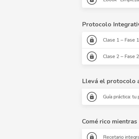
Protocolo Integrat
Clase 1 – Fase 1
lock
Clase 2 – Fase 2
lock
Llevá el protocolo a
Guía práctica: t
lock
Comé rico mientras 
Recetario integr
lock