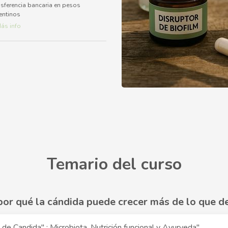
sferencia bancaria en pesos
entinos
ás info
Temario del curso
por qué la cándida puede crecer más de lo que d
de Candida" : Microbiota, Nutrición funcional y Ayurveda"