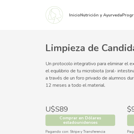
Inicio
Nutrición y Ayurveda
Prog
Limpieza de Candid
Un protocolo integrativo para eliminar el 
el equilibrio de tu microbiota (oral- intest
a través de un foro privado de alumnos du
12 meses a todo el material.
U$S89
$
Comprar en Dólares
estadounidenses
Pagando con:
Stripe
y
Transferencia
Pag