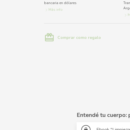
bancaria en dólares
Tran
Arg
Más info
M
card_giftcard
Comprar como regalo
Limpieza de Candida
Entendé tu cuerpo: 
Ebook "Limpieza 
lock