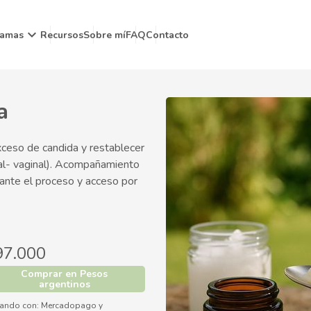
keyboard_arrow_down
ramas
Recursos
Sobre mí
FAQ
Contacto
a
exceso de candida y restablecer
inal- vaginal). Acompañamiento
rante el proceso y acceso por
97.000
Comprar en Pesos
argentinos
ando con:
Mercadopago
y