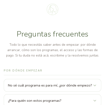
Preguntas frecuentes
Todo lo que necesitás saber antes de empezar: por dónde
arrancar, cómo son los programas, el acceso y las formas de
pago. Si tu duda no está acá, escribime y la resolvemos juntas.
POR DÓNDE EMPEZAR
No sé cuál programa es para mí, ¿por dónde empiezo?
Lo mejor es empezar por el quiz: en pocos minutos te
oriento hacia el programa más adecuado para lo que estás
¿Para quién son estos programas?